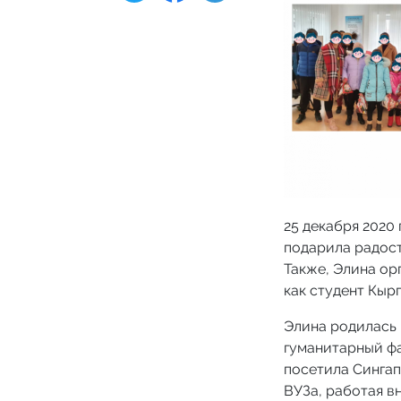
25 декабря 2020 
подарила радост
Также, Элина ор
как студент Кыр
Элина родилась 
гуманитарный фа
посетила Сингап
ВУЗа, работая вн