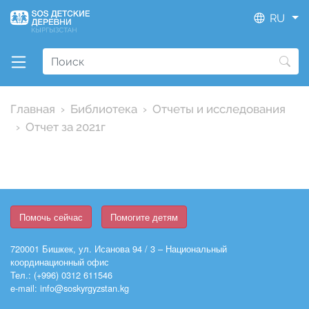
RU
Главная
Библиотека
Отчеты и исследования
Отчет за 2021г
Помочь сейчас
Помогите детям
720001 Бишкек, ул. Исанова 94 / 3 – Национальный
координационный офис
Тел.: (+996) 0312 611546
e-mail: info@soskyrgyzstan.kg