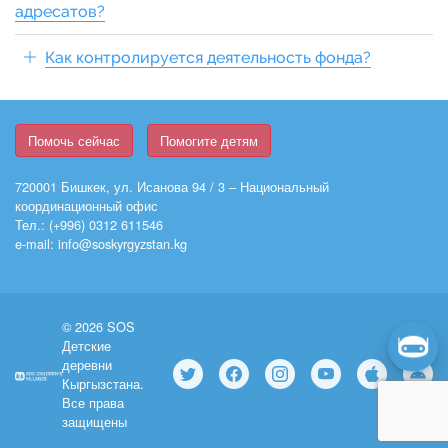
адресатов?
Как контролируется деятельность фонда?
Помочь сейчас
Помогите детям
720001 Бишкек, ул. Исанова 94 / 3 – Национальный
координационный офис
Тел.: (+996) 0312 611546
e-mail: info@soskyrgyzstan.kg
© 2026 SOS
Детские
деревни
Кыргызстана.
Все права
защищены