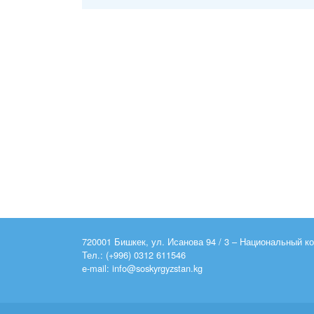
720001 Бишкек, ул. Исанова 94 / 3 – Национальный 
Тел.: (+996) 0312 611546
e-mail: info@soskyrgyzstan.kg