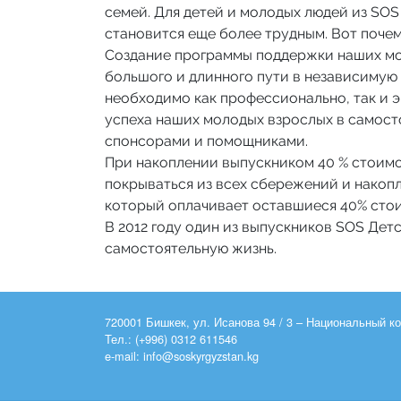
семей. Для детей и молодых людей из SOS
становится еще более трудным. Вот почем
Создание программы поддержки наших мол
большого и длинного пути в независимую 
необходимо как профессионально, так и 
успеха наших молодых взрослых в самосто
спонсорами и помощниками.
При накоплении выпускником 40 % стоимос
покрываться из всех сбережений и накопл
который оплачивает оставшиеся 40% сто
В 2012 году один из выпускников SOS Дет
самостоятельную жизнь.
720001 Бишкек, ул. Исанова 94 / 3 – Национальный 
Тел.: (+996) 0312 611546
e-mail: info@soskyrgyzstan.kg