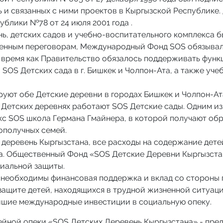
и связанных с ними проектов в Кыргызской Республике.
блики №78 от 24 июля 2001 года .
ь, детских садов и учебно-воспитательного комплекса 
денным переговорам, Международный Фонд SOS обязывал
о время как Правительство обязалось поддерживать фун
 SOS Детских сада в г. Бишкек и Чолпон-Ата, а также у
уют обе Детские деревни в городах Бишкек и Чолпон-Ата
 Детских деревнях работают SOS Детские сады. Одним и
кс SOS школа Германа Гмайнера, в которой получают обр
гополучных семей.
х деревень Кыргызстана, все расходы на содержание дете
. Общественный Фонд «SOS Детские Деревни Кыргызстан
циальной защиты.
 необходимы финансовая поддержка и вклад со стороны г
защите детей, находящихся в трудной жизненной ситуац
йшие международные инвестиции в социальную опеку.
йной опеки «SOS Детских Деревень Кыргызстана» - пред