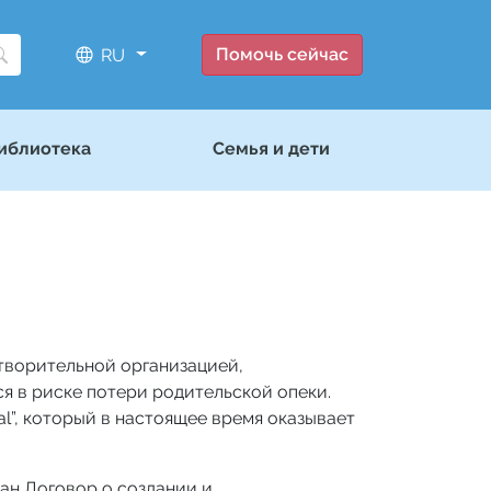
Помочь сейчас
RU
иблиотека
Семья и дети
творительной организацией,
я в риске потери родительской опеки.
l”, который в настоящее время оказывает
ан Договор о создании и