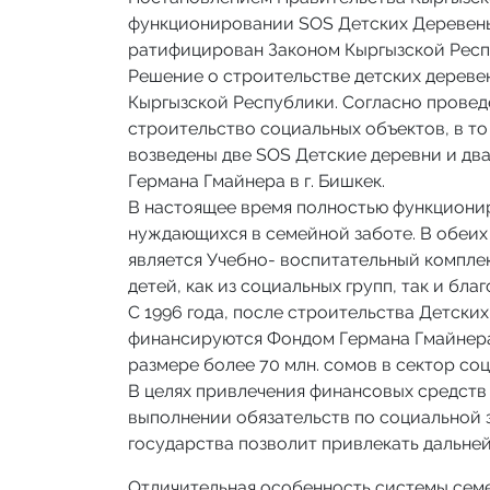
функционировании SOS Детских Деревень 
ратифицирован Законом Кыргызской Респу
Решение о строительстве детских деревен
Кыргызской Республики. Согласно прове
строительство социальных объектов, в т
возведены две SOS Детские деревни и два
Германа Гмайнера в г. Бишкек.
В настоящее время полностью функционир
нуждающихся в семейной заботе. В обеих
является Учебно- воспитательный компле
детей, как из социальных групп, так и бла
C 1996 года, после строительства Детски
финансируются Фондом Германа Гмайнера
размере более 70 млн. сомов в сектор со
В целях привлечения финансовых средств
выполнении обязательств по социальной 
государства позволит привлекать дальне
Отличительная особенность системы семе