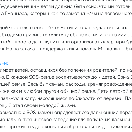
S-деревне нашим детям должно быть ясно, что мы готовы
а Гмайнера, который как-то заметил: «Мы не делаем чег
одой человек, должен быть мотивирован к участию и эне
еобходимо прививать культуру сбережения и экономии с
, чтобы просто дать, купить или организовать квартиры/
 них. Наша задача – поддержать их и помочь. Мы должны б
вни:
нимает детей, оставшихся без попечения родителей, по н
ма. В каждой SOS-семье воспитывается до 7 детей. Сама
оящей семье. Весь быт семьи, расходы, времяпровождение
 же как и в любой другой обычной семье. Дети детской
альную школу, находящиеся поблизости от деревни. По
ующий этап своей молодой жизни.
вместно с SOS-мамой определяет его дальнейшие персп
ионально-техническое заведение для получения дальней
дет проживать до окончания образования и достижения 2