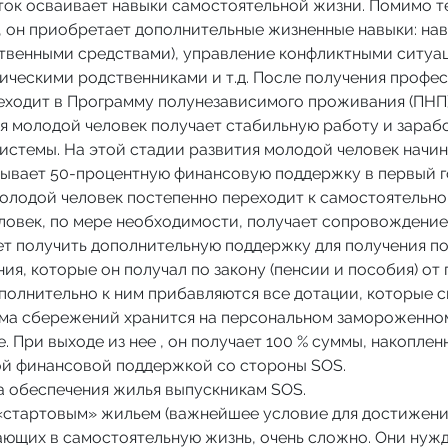
ок осваивает навыки самостоятельной жизни. Помимо те
, он приобретает дополнительные жизненные навыки: на
ственными средствами), управление конфликтными ситуа
ическими родственниками и т.д. После получения профе
еходит в Программу полунезависимого проживания (ПНП)
я молодой человек получает стабильную работу и зарабо
системы. На этой стадии развития молодой человек начи
азывает 50-процентную финансовую поддержку в первый г
молодой человек постепенно переходит к самостоятельн
век, по мере необходимости, получает сопровождение в
ет получить дополнительную поддержку для получения по
я, которые он получал по закону (пенсии и пособия) от 
полнительно к ним прибавляются все дотации, которые с
мма сбережений хранится на персональном замороженном
 При выходе из нее , он получает 100 % суммы, накоплен
й финансовой поддержкой со стороны SOS.
 обеспечения жилья выпускникам SOS.
стартовым» жильем (важнейшее условие для достижения
ющих в самостоятельную жизнь, очень сложно. Они нуж