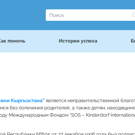
Как помочь
Истории успеха
Б
вни Кыргызстана”
является неправительственной благо
ся без попечения родителей, а также детям, находящимс
ду Международным Фондом “SOS – Kinderdorf Internationa
й Республики №605 от 27 декабря 1996 года был подпис