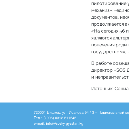
пилотирование 
механизм «едино
документов, нео
продолжается ак
«На сегодня 56 
являются альтер
попечения родит
государством», -
В работе совеща
директор «SOS Д
и неправительст
Источник: Социа
720001 Бишкек, ул. Исанова 94 / 3 – Национальный 
Тел.: (+996) 0312 611546
e-mail: info@soskyrgyzstan.kg