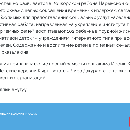
успешно развивается в Кочкорском районе Нарынской об
го окна» с целью сокращения временных издержек, связ
бходимых для предоставления социальных услуг населени
тивная работа, направленная на укрепление института 
приемных семей воспитывают 102 ребенка в трудной жиз
нативой детским учреждениям интернатного типа при во
елей. Содержание и воспитание детей в приемных семь
 сказала она.
ния приняли участие первый заместитель акима Иссык-К
етские деревни Кыргызстана» Лира Джураева, а также 
венных организаций.
лдык өнүгүү
координационный офис