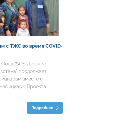
м с ТЖС во время COVID-
 Фонд “SOS Детские
зстана” продолжает
фициарам вместе с
енефициары Проекта
мьи (ПУС) получают
помощь от сотрудников во
Подробнее
.
 Семьи, находящиеся в
не только...