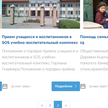
Прием учащихся и воспитанников в
Помощь семья
SOS учебно-воспитательный комплекс
19
Германа Гмайнера
Положение о порядке приема учащихся и
Общественный
воспитанников в SOS учебно-
Деревни Кыргы
воспитательный комплекс Германа
помогать бене
Гмайнера.Положение о порядке приёма
спонсорами.Б
учащихся в негосударственное
Укрепления Се
образовательное учреждение «SOS
всевозможную 
Подробнее
15 сент. 2020 г.
22 июл. 2020 г
В
учебно-воспитательный комплекс
всех локациях.
Германа Гмайнера г.Бишкек» (да...
ТЖС, получают 
«
1
2
»