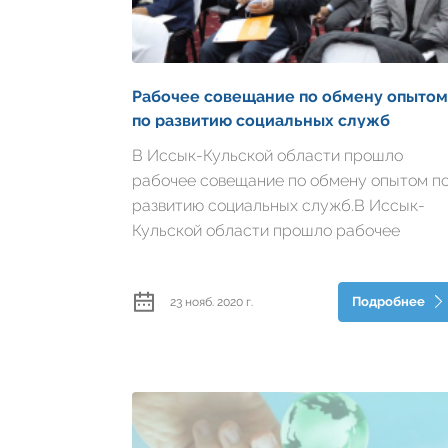
Рабочее совещание по обмену опытом
по развитию социальных служб
В Иссык-Кульской области прошло
рабочее совещание по обмену опытом п
развитию социальных служб.В Иссык-
Кульской области прошло рабочее
совещание по обмену опытом по
развитию социальных служб.Сотрудники
Подробнее
23 нояб. 2020 г.
Ак-Суйского, Джети-Огузского, Тюпского
Тонского рай...