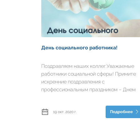
День социального работника!
Поздравляем наших коллег.Уважаемые
работники социальной сферы! Примите
искренние поздравления с
профессиональным праздником – Днем
социального работника!⠀Ваша
профессия является одной из самых
Подробнее
19 окт. 2020 г.
гуманных и востребованных в обществе. 
социальной службе труд...