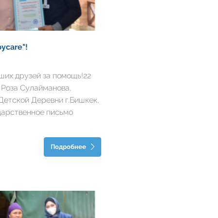
уcare"!
ших друзей за помощь!22
. Роза Сулайманова,
Детской Деревни г.Бишкек,
дарственное письмо
екта «Бооруcare” в знак
 за помощь и сердечное
Подробнее
тям. Мы, также,